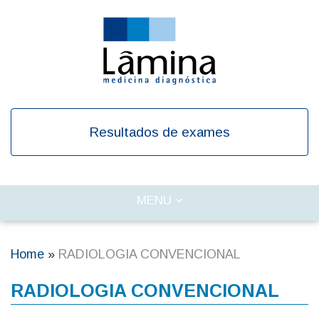
Skip
to
main
content
Resultados de exames
TOGGLE
MENU
Main
NAVIGATION
navigation
Home
RADIOLOGIA CONVENCIONAL
Breadcrumb
RADIOLOGIA CONVENCIONAL