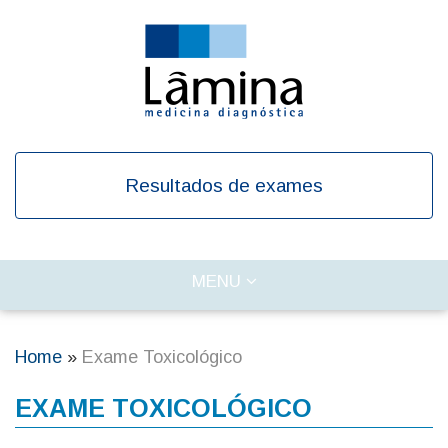
Skip
to
main
content
Resultados de exames
TOGGLE
MENU
Main
NAVIGATION
navigation
Home
Exame Toxicológico
Breadcrumb
EXAME TOXICOLÓGICO