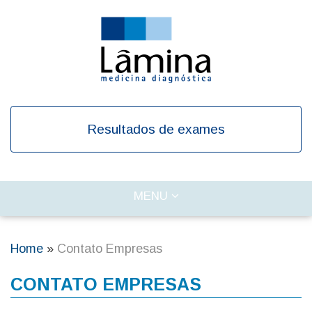
Skip
to
main
content
Resultados de exames
TOGGLE
MENU
Main
NAVIGATION
navigation
Home
Contato Empresas
Breadcrumb
CONTATO EMPRESAS