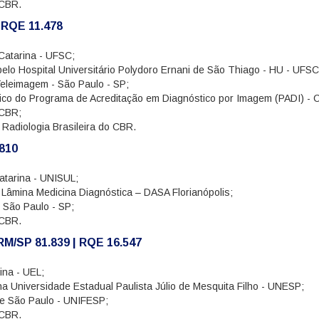
 CBR.
 RQE 11.478
Catarina - UFSC;
lo Hospital Universitário Polydoro Ernani de São Thiago - HU - UFSC
eleimagem - São Paulo - SP;
co do Programa de Acreditação em Diagnóstico por Imagem (PADI) - 
 CBR;
 Radiologia Brasileira do CBR.
.810
atarina - UNISUL;
 Lâmina Medicina Diagnóstica – DASA Florianópolis;
 São Paulo - SP;
 CBR.
CRM/SP 81.839 | RQE 16.547
ina - UEL;
a Universidade Estadual Paulista Júlio de Mesquita Filho - UNESP;
de São Paulo - UNIFESP;
 CBR.