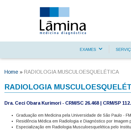
Skip
to
main
content
EXAMES
SERVI
Main
navigation
Home
RADIOLOGIA MUSCULOESQUELÉTICA
Breadcrumb
RADIOLOGIA MUSCULOESQUELÉT
Dra. Ceci Obara Kurimori - CRM/SC 26.468 | CRM/SP 112.
Graduação em Medicina pela Universidade de São Paulo - F
Residência Médica em Radiologia e Diagnóstico por Imagem p
Especialização em Radiologia Musculoesquelética pelo Insti